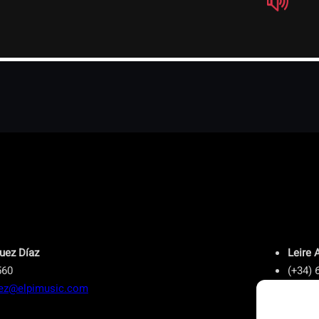
uez Díaz
Leire 
560
(+34) 
uez@elpimusic.com
leirea