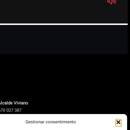
Alcalde Viviano
670 027 387
lcalde@elpimusic.com
Gestionar consentimiento